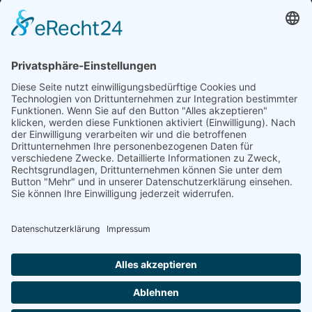
Quam eu proin sit massa condimentum.
Volutpat non pulvinar
aliquet nunc. Quam eu proin sit massa
condimentum.
© Copyright 2012 - 2026 | Avada Theme by
ThemeFusion
| All
Rights Reserved | Powered by
WordPress